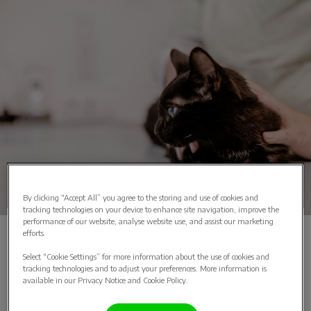
Opname
By clicking “Accept All” you agree to the storing and use of cookies and
tracking technologies on your device to enhance site navigation, improve the
performance of our website, analyse website use, and assist our marketing
efforts.
Select “Cookie Settings” for more information about the use of cookies and
Opname
tracking technologies and to adjust your preferences. More information is
available in our Privacy Notice and Cookie Policy.
Onze moderne opname bevindt zich centraal binnen de