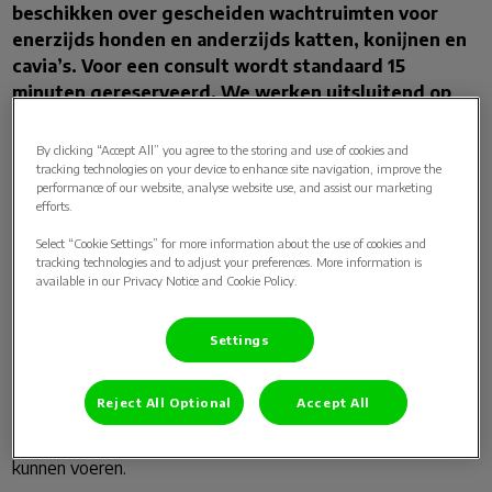
beschikken over gescheiden wachtruimten voor
enerzijds honden en anderzijds katten, konijnen en
cavia’s. Voor een consult wordt standaard 15
minuten gereserveerd. We werken uitsluitend op
afspraak. De kliniek beschikt over ruim voldoende
parkeergelegenheid.
By clicking “Accept All” you agree to the storing and use of cookies and
tracking technologies on your device to enhance site navigation, improve the
performance of our website, analyse website use, and assist our marketing
U kunt bij ons terecht voor eerste- en tweedelijns
efforts.
diergeneeskunde. Er is binnen het team een uitgebreide
Select “Cookie Settings” for more information about the use of cookies and
expertise in verschillende vakgebieden zoals de orthopedie
tracking technologies and to adjust your preferences. More information is
available in our Privacy Notice and Cookie Policy.
(inclusief arthroscopieën en kruisbandoperaties),
(laparoscopische) chirurgie, beeldvorming, interne
geneeskunde waaronder de cardiologie en tandheelkunde.
Settings
Onze kliniek is zeer goed geoutilleerd waardoor we veel
onderzoeken zoals bijvoorbeeld bloedonderzoek, röntgen-
Reject All Optional
Accept All
en echografisch onderzoek, lasertherapie en -chirurgie,
maag-, darm- en rhinoscopie en oogdrukmetingen zelf uit
kunnen voeren.