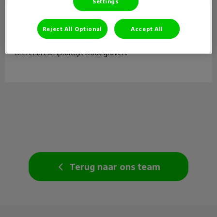
Settings
Ilse van Boxel
Dierenarts gezelschapsdieren
Reject All Optional
Accept All
Ilse is dierenarts afdeling gezelschapsdieren bij
Dierenartsenpraktijk Bodegraven.
Terug naar ons team