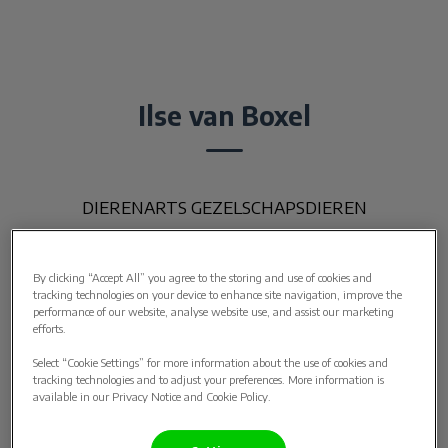
Ilse van Boxel
DIERENARTS GEZELSCHAPSDIEREN
By clicking “Accept All” you agree to the storing and use of cookies and
tracking technologies on your device to enhance site navigation, improve the
performance of our website, analyse website use, and assist our marketing
efforts.
Select “Cookie Settings” for more information about the use of cookies and
tracking technologies and to adjust your preferences. More information is
available in our Privacy Notice and Cookie Policy.