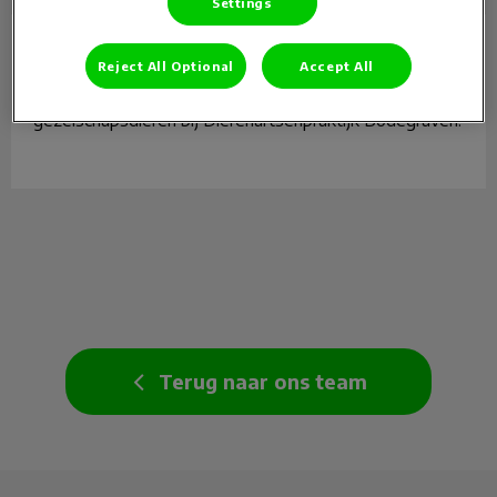
Settings
Marthe Bokhove
Dierenarts gezelschapsdieren
Reject All Optional
Accept All
Marthe Bokhove is dierenarts bij afdeling
gezelschapsdieren bij Dierenartsenpraktijk Bodegraven.
Terug naar ons team