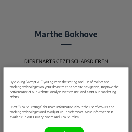
Marthe Bokhove
DIERENARTS GEZELSCHAPSDIEREN
By clicking “Accept All” you agree to the storing and use of cookies and
tracking technologies on your device to enhance site navigation, improve the
performance of our website, analyse website use, and assist our marketing
efforts.
Select “Cookie Settings” for more information about the use of cookies and
tracking technologies and to adjust your preferences. More information is
available in our Privacy Notice and Cookie Policy.