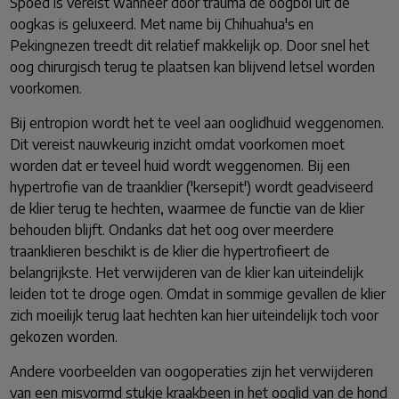
Spoed is vereist wanneer door trauma de oogbol uit de
oogkas is geluxeerd. Met name bij Chihuahua's en
Pekingnezen treedt dit relatief makkelijk op. Door snel het
oog chirurgisch terug te plaatsen kan blijvend letsel worden
voorkomen.
Bij entropion wordt het te veel aan ooglidhuid weggenomen.
Dit vereist nauwkeurig inzicht omdat voorkomen moet
worden dat er teveel huid wordt weggenomen. Bij een
hypertrofie van de traanklier ('kersepit') wordt geadviseerd
de klier terug te hechten, waarmee de functie van de klier
behouden blijft. Ondanks dat het oog over meerdere
traanklieren beschikt is de klier die hypertrofieert de
belangrijkste. Het verwijderen van de klier kan uiteindelijk
leiden tot te droge ogen. Omdat in sommige gevallen de klier
zich moeilijk terug laat hechten kan hier uiteindelijk toch voor
gekozen worden.
Andere voorbeelden van oogoperaties zijn het verwijderen
van een misvormd stukje kraakbeen in het ooglid van de hond