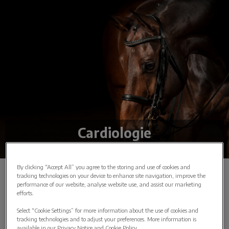
Cardiologie
By clicking “Accept All” you agree to the storing and use of cookies and
tracking technologies on your device to enhance site navigation, improve the
performance of our website, analyse website use, and assist our marketing
efforts.
Telemetrie
Select “Cookie Settings” for more information about the use of cookies and
Inspanningstest
tracking technologies and to adjust your preferences. More information is
available in our Privacy Notice and Cookie Policy.