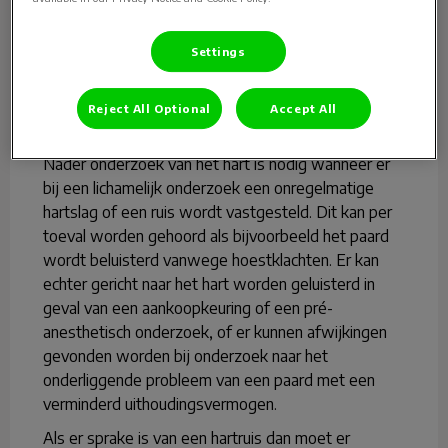
Electrocardiogram
Polar hartslagmeting
Settings
Echocardiografie
Reject All Optional
Accept All
Nader onderzoek van het hart is nodig wanneer er
bij een lichamelijk onderzoek een onregelmatige
hartslag of een ruis wordt vastgesteld. Dit kan per
toeval worden gehoord als bijvoorbeeld het paard
wordt beluisterd vanwege hoestklachten. Er kan
echter gericht naar het hart worden geluisterd in
geval van een aankoopkeuring of een pré-
anesthetisch onderzoek, of er kunnen afwijkingen
gevonden worden bij onderzoek naar het
onderliggende probleem van een paard met een
verminderd uithoudingsvermogen.
Als er sprake is van een hartruis dan moet er